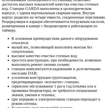
достигать высоких показателей качества очистки сточных
вод. Станции GARDA выполнены в цилиндрическом
корпусе, с одним вертикальным сварным швом. Внутри
корпус разделен на четыре емкости, соединенные переливами.
Рециркуляция и аэрация обеспечивается погружным насосом,
размещенным в камере с биореактором и работающим по
таймеру.
К основным преимуществам данного оборудования
относятся:
малый вес, позволяющий выполнять монтаж без
спецтехники;
высокое качество очистки сточных вод;
простота конструкции, при необходимости, возможно
выполнить ремонт своими силами;
станции комплектуются надежными и долговечными
насосами DAB;
усиленная конструкция грунтозацепов,
предотвращающих «всплытие» станции;
сервисное обслуживание 1 раз в год (откачка ила и
промывка биореактора), не требуются специальные
знания, умения и техника;
при перерыве в электропитании станция переходит в
режим септика.
Количество пользователей:6 человек.